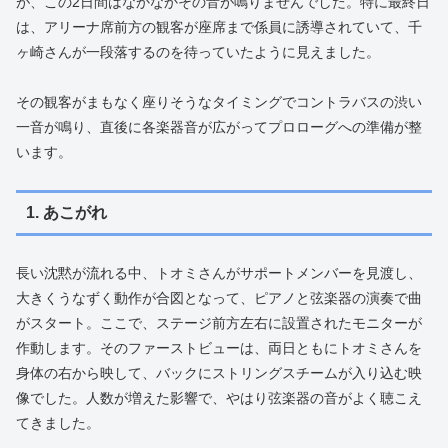
が、この2日間はなかなかその音が鳴りませんでした。特に最終日
は、アリーナ席前方の観客が座席まで係員に誘導されていて、千
ヶ崎さんが一段落するのを待っていたように見えました。
その観客がまもなく座りそうなタイミングでコントラバスの渋い
一音が鳴り、直後に各楽器音が広がってプロローグへの準備が整
います。
1. あこがれ
長い沈黙が流れる中、トオミさんがサポートメンバーを見渡し、
大きくうなずく動作が合図となって、ピアノと弦楽器の演奏で曲
がスタート。ここで、ステージ前方左右に設置されたモニターが
作動します。そのファーストビューは、両日ともにトオミさんを
身体の右から映して、バックにストリングスチームが入り込む映
像でした。人数が増えた影響で、やはり弦楽器の音がよく聴こえ
てきました。