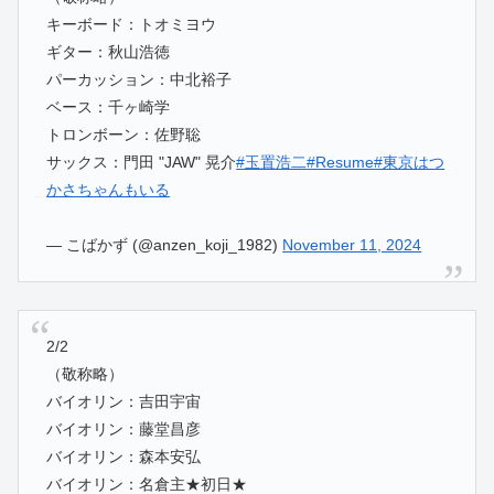
キーボード：トオミヨウ
ギター：秋山浩徳
パーカッション：中北裕子
ベース：千ヶ崎学
トロンボーン：佐野聡
サックス：門田 "JAW" 晃介
#玉置浩二
#Resume
#東京はつ
かさちゃんもいる
— こばかず (@anzen_koji_1982)
November 11, 2024
2/2
（敬称略）
バイオリン：吉田宇宙
バイオリン：藤堂昌彦
バイオリン：森本安弘
バイオリン：名倉主★初日★