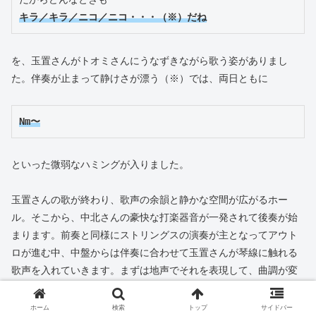
キラ／キラ／ニコ／ニコ・・・（※）だね
を、玉置さんがトオミさんにうなずきながら歌う姿がありまし
た。伴奏が止まって静けさが漂う（※）では、両日ともに
Nm〜
といった微弱なハミングが入りました。
玉置さんの歌が終わり、歌声の余韻と静かな空間が広がるホー
ル。そこから、中北さんの豪快な打楽器音が一発されて後奏が始
まります。前奏と同様にストリングスの演奏が主となってアウト
ロが進む中、中盤からは伴奏に合わせて玉置さんが琴線に触れる
歌声を入れていきます。まずは地声でそれを表現して、曲調が変
わるところから裏声に切り替えるスタイル。豪快な地声も繊細な
裏声も、ともにまっすぐな歌声が会場に響き渡り、曲が終了を迎
ホーム
検索
トップ
サイドバー