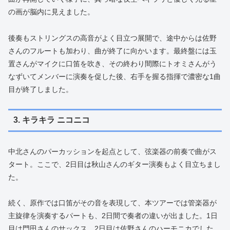
の画が脳内に見えました。
後奏もストリングスの高音がよく目立つ展開で、途中からは佐野
さんのフルートも加わり、曲が終了に向かいます。最終盤には玉
置さんがマイクに口笛を吹き、その終わり間際にトオミさんがう
なずいてメンバーに演奏を促した後、右手を握る指揮で濃密な1曲
目が終了しました。
3. キラキラ ニコニコ
中北さんのパーカッションを起点として、弦楽器の前奏で曲がス
タート。ここで、2日目は秋山さんのギター演奏もよく目立ちまし
た。
続く、原作では口笛がその音を表現して、本ツアーでは管楽器が
主旋律を演奏するパートも、2日間で奏者の違いが出ました。1日
目は門田さんのサックス、2日目は佐野さんのハーモニカでした。