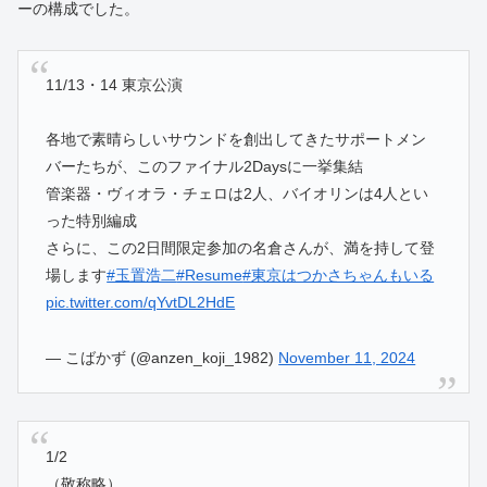
ーの構成でした。
11/13・14 東京公演
各地で素晴らしいサウンドを創出してきたサポートメン
バーたちが、このファイナル2Daysに一挙集結
管楽器・ヴィオラ・チェロは2人、バイオリンは4人とい
った特別編成
さらに、この2日間限定参加の名倉さんが、満を持して登
場します
#玉置浩二
#Resume
#東京はつかさちゃんもいる
pic.twitter.com/qYvtDL2HdE
— こばかず (@anzen_koji_1982)
November 11, 2024
1/2
（敬称略）