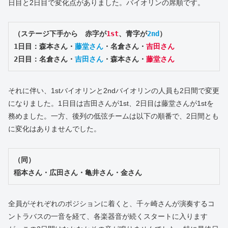
日目と2日目で変化点がありました。バイオリンの席順です。
（ステージ下手から　赤字が
1st
、青字が
2nd
）
1日目：森本さん・
藤堂さん
・名倉さん・
吉田さん
2日目：名倉さん・
吉田さん
・森本さん・
藤堂さん
それに伴い、1stバイオリンと2ndバイオリンの人員も2日間で変更
になりました。1日目は吉田さんが1st、2日目は藤堂さんが1stを
務めました。一方、後列の低弦チームは以下の順番で、2日間とも
に変化はありませんでした。
（同）
稲本さん・広田さん・亀井さん・金さん
全員がそれぞれのポジションに着くと、千ヶ崎さんが演奏するコ
ントラバスの一音を経て、各楽器音が続くスタートに入ります