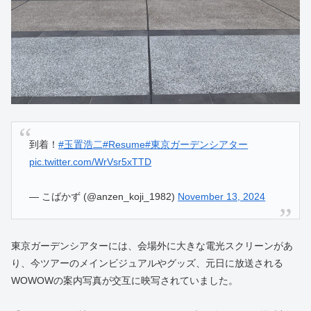
到着！
#玉置浩二
#Resume
#東京ガーデンシアター
pic.twitter.com/WrVsr5xTTD
— こばかず (@anzen_koji_1982)
November 13, 2024
東京ガーデンシアターには、会場外に大きな電光スクリーンがあ
り、今ツアーのメインビジュアルやグッズ、元日に放送される
WOWOWの案内写真が交互に映写されていました。