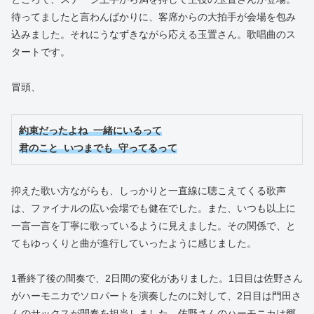
待ってましたと言わんばかりに、客席からの大拍手が会場を包み
込みました。それにうなずきながら応える玉置さん。歌唱曲のス
タートです。
冒頭、
約束だったよね 一緒にいるって
君のこと いつまでも 守ってるって
抑えた歌い方ながらも、しっかりと一直線に聴こえてくる歌声
は、ファイナルの広い会場でも健在でした。また、いつも以上に
一言一言を丁寧に歌っているように見えました。その関係で、と
てもゆっくりと曲が進行していったように感じました。
1番終了後の間奏で、2日間の変化がありました。1日目は佐野さん
がハーモニカでソロパートを演奏したのに対して、2日目は門田さ
んのサックスが間奏を担当しました。佐野さんのハーモニカは郷