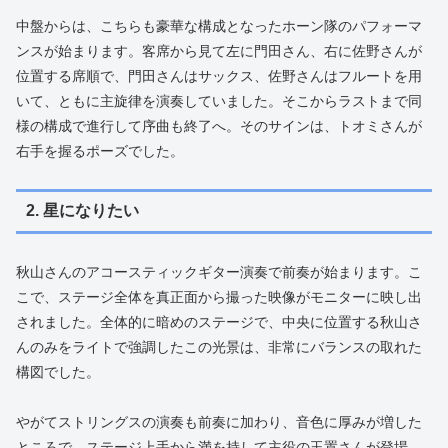
中盤からは、こちらも豪華な構成となったホーン隊のパフォーマ
ンスが始まります。客席から見て左に門田さん、右に佐野さんが
位置する席順で、門田さんはサックス、佐野さんはフルートを用
いて、ともに主旋律を演奏していました。そこからラストまで同
様の構成で進行して序曲も終了へ。そのサインは、トオミさんが
右手を握るポーズでした。
2. 星になりたい
秋山さんのアコースティックギター演奏で前奏が始まります。こ
こで、ステージ全体を真正面から撮った映像がモニターに映し出
されました。全体的に暗めのステージで、中央に位置する秋山さ
んのみをライトで強調したこの光景は、非常にバランスの取れた
構図でした。
やがてストリングスの演奏も前奏に加わり、音色に厚みが増した
ところで、ステージ上手から満を持して主役の玉置さんが登場。