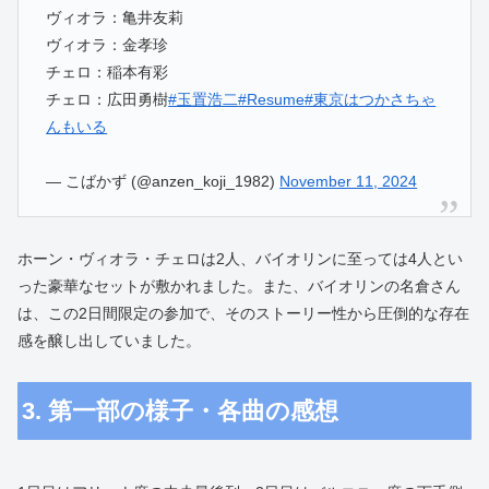
ヴィオラ：亀井友莉
ヴィオラ：金孝珍
チェロ：稲本有彩
チェロ：広田勇樹
#玉置浩二
#Resume
#東京はつかさちゃ
んもいる
— こばかず (@anzen_koji_1982)
November 11, 2024
ホーン・ヴィオラ・チェロは2人、バイオリンに至っては4人とい
った豪華なセットが敷かれました。また、バイオリンの名倉さん
は、この2日間限定の参加で、そのストーリー性から圧倒的な存在
感を醸し出していました。
3. 第一部の様子・各曲の感想