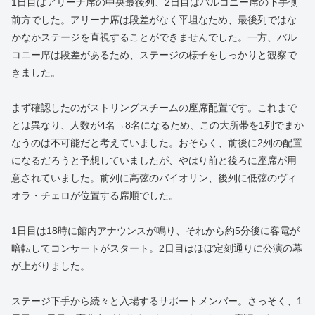
1日目はアリーナ席の中央最後列、2日目はバルコニー席の下手側
前方でした。アリーナ席は段差がなく平坦なため、最後列ではな
かなかステージを直視することができませんでした。一方、バル
コニー席は段差があるため、ステージの様子をしっかりと観察で
きました。
まず確認したのがストリングスチームの座席配置です。これまで
とは異なり、人数が4名→8名になるため、この大所帯を1列でまか
なうのは不可能だと考えていました。おそらく、前後に2列の配置
になるだろうと予想していましたが、やはり前と後ろに座席が用
意されていました。前列に高弦のバイオリン、後列に低弦のヴィ
オラ・チェロが位置する席順でした。
1日目は18時に館内アナウンスが鳴り、それから約5分後に客電が
暗転してコンサートがスタート。2日目はほぼ定刻通りに公演の幕
が上がりました。
ステージ下手から続々と入場するサポートメンバー。さっそく、1