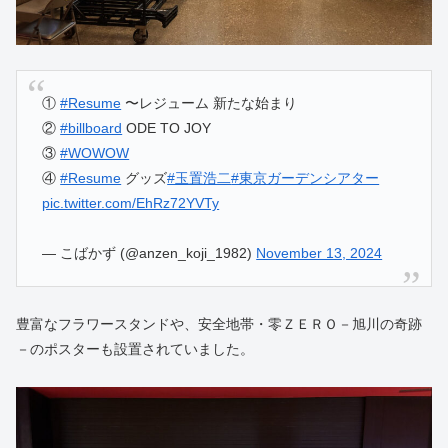
①
#Resume
〜レジューム 新たな始まり
②
#billboard
ODE TO JOY
③
#WOWOW
④
#Resume
グッズ
#玉置浩二
#東京ガーデンシアター
pic.twitter.com/EhRz72YVTy
— こばかず (@anzen_koji_1982)
November 13, 2024
豊富なフラワースタンドや、安全地帯・零ＺＥＲＯ－旭川の奇跡
－のポスターも設置されていました。