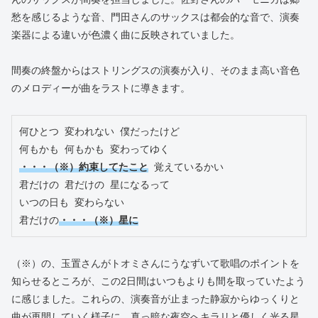
愁を感じるような音、門田さんのサックスは都会的な音で、演奏
楽器による違いが色濃く曲に反映されていました。
間奏の終盤からはストリングスの演奏が入り、そのまま高い音色
のメロディーが曲をラストに導きます。
何ひとつ 変われない 僕だったけど
何もかも 何もかも 変わってゆく
・・・（※）約束してたこと
 覚えているかい
君だけの 君だけの 星になるって
いつの日も 変わらない
君だけの
・・・（※）星に
（※）の、玉置さんがトオミさんにうなずいて歌唱のポイントを
知らせるところが、この2日間はいつもよりも間を取っていたよう
に感じました。これらの、演奏音が止まった静寂からゆっくりと
曲が再開していく様子に、真っ暗な夜空へキラリと優しく光る星