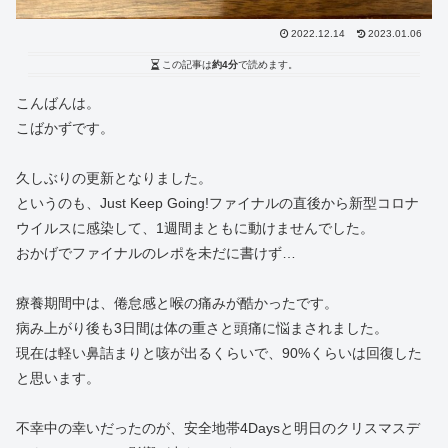
2022.12.14
2023.01.06
この記事は
約4分
で読めます。
こんばんは。
こばかずです。
久しぶりの更新となりました。
というのも、Just Keep Going!ファイナルの直後から新型コロナ
ウイルスに感染して、1週間まともに動けませんでした。
おかげでファイナルのレポを未だに書けず…
療養期間中は、倦怠感と喉の痛みが酷かったです。
病み上がり後も3日間は体の重さと頭痛に悩まされました。
現在は軽い鼻詰まりと咳が出るくらいで、90%くらいは回復した
と思います。
不幸中の幸いだったのが、安全地帯4Daysと明日のクリスマスデ