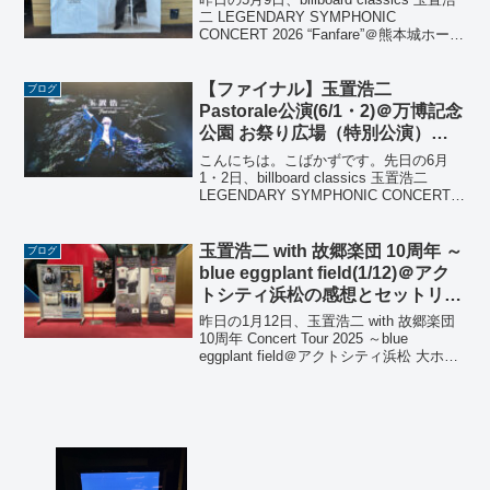
二 LEGENDARY SYMPHONIC
CONCERT 2026 “Fanfare”＠熊本城ホール
メインホール公演に参加しました。指
揮：栁澤寿男管弦楽：九州交響楽団※本
投稿で...
【ファイナル】玉置浩二
ブログ
Pastorale公演(6/1・2)＠万博記念
公園 お祭り広場（特別公演）の
感想とセットリスト（後編）
こんにちは。こばかずです。先日の6月
1・2日、billboard classics 玉置浩二
LEGENDARY SYMPHONIC CONCERT
2024 “Pastorale”＠万博記念公園 お祭り広
場（特別公演）に参加しました。＜出...
玉置浩二 with 故郷楽団 10周年 ～
ブログ
blue eggplant field(1/12)＠アク
トシティ浜松の感想とセットリス
ト（振替公演）
昨日の1月12日、玉置浩二 with 故郷楽団
10周年 Concert Tour 2025 ～blue
eggplant field＠アクトシティ浜松 大ホー
ル公演（9月16日分の振替公演）に参加し
ました。※本投稿では、公演のセットリ
スト...