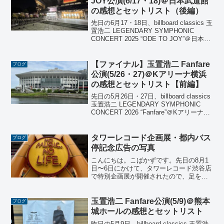
JOY公演(6/17・18)＠日本武道館
の感想とセットリスト（後編）
先日の6月17・18日、billboard classics 玉
置浩二 LEGENDARY SYMPHONIC
CONCERT 2025 “ODE TO JOY”＠日本武
道館公演に参加しました。指揮：大友直
人管弦楽：東京フィルハーモニー交響...
【ファイナル】玉置浩二 Fanfare
ブログ
公演(5/26・27)＠Kアリーナ横浜
の感想とセットリスト【前編】
先日の5月26日・27日、billboard classics
玉置浩二 LEGENDARY SYMPHONIC
CONCERT 2026 “Fanfare”＠Kアリーナ横
浜公演に参加しました。指揮：大友直人
管弦楽：東京交響楽団今回は2公演...
タワーレコード企画展・都内バス
ブログ
停記念広告の写真
こんにちは。こばかずです。先日の8月1
日〜6日にかけて、タワーレコード渋谷店
で特別企画展が開催されたので、足を運
んで来ました。また、同時期に都内5ヶ所
のバス停で記念広告が掲出されたため、
こちらにも出向きました。1. タワーレコ
玉置浩二 Fanfare公演(5/9)＠熊本
ブログ
ード渋谷店タワ...
城ホールの感想とセットリスト
昨日の5月9日、billboard classics 玉置浩