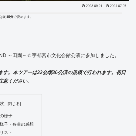
2023.09.21
2024.07.07
は
約15分
で読めます。
3 故郷BAND ～田園～＠宇都宮市文化会館公演に参加しました。
す。本ツアーは32会場36公演の規模で行われます。初日
注意ください。
次
前の様子
演の様子・各曲の感想
トリスト